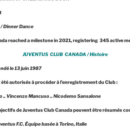
t
/ Dinner Dance
da reached a milestone in 2021, registering
345 active me
JUVENTUS CLUB CANADA / Histoire
ondé le 13 juin 1987
été autoris
é
s à procéder à l’enregistrement du Club :
o .. Vincenzo Mancuso .. Nicodemo Sansalone
jectifs
de Juventus Club Canada peuvent être résum
és
com
uventus F.C. Équipe basée
à
Torino, Italie