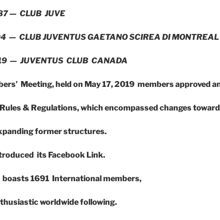
1987 — CLUB JUVE
1994 — CLUB JUVENTUS GAETANO SCIREA DI MONTREAL 
2019 — JUVENTUS CLUB CANADA
bers’ Meeting, held on May 17, 2019 members approved a
 / Rules & Regulations, which encompassed changes towar
xpanding former structures.
troduced its Facebook Link.
 boasts 1691 International members,
husiastic worldwide following.