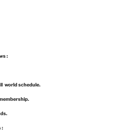
ws :
ll world schedule.
g membership.
nds.
 :