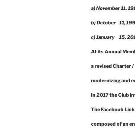
a) November 11, 
b) October 11, 
c) January 15, 
At its Annual Mem
a revised Charter
modernizing and e
In
2017 the Club in
The Facebook Link
composed of an ent