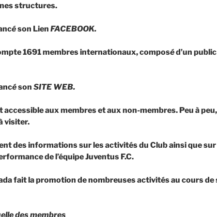
nnes structures.
lanc
é
son Lien
FACEBOOK.
compte 1691 membres internationaux, compos
é
d’un public
lanc
é
son
SITE WEB.
 et accessible aux membres et aux non-membres. Peu
à
peu,
à
visiter.
ent des informations sur les activités du Club ainsi que sur 
erformance de l’équipe Juventus F.C.
da fait la promotion de nombreuses activités au cours de 
elle des membres