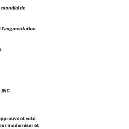
r mondial de
t l’augmentation
s
 INC
 approuv
é
et vot
é
our moderniser et