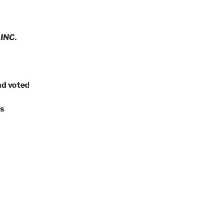
INC.
nd voted
ds