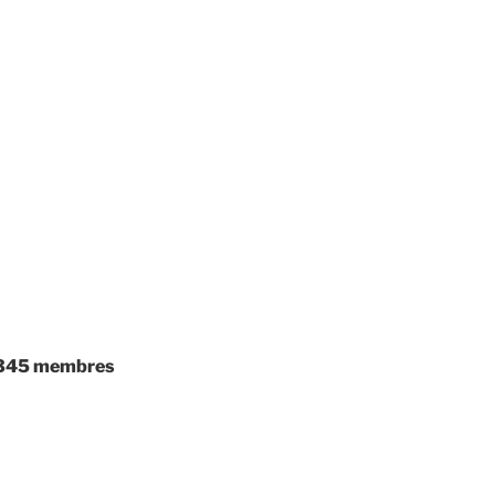
345
membres