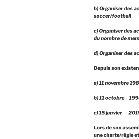
b) Organiser des ac
soccer/football
c) Organiser des a
du nombre de me
d) Organiser des ac
Depuis son existen
a)
11 novembre 19
b)
11 octobre 19
c)
15 janvier 20
Lors de son assem
une charte/règle e