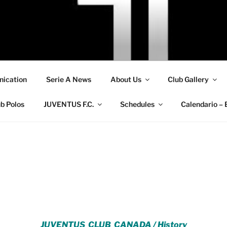
ication
Serie A News
About Us
Club Gallery
b Polos
JUVENTUS F.C.
Schedules
Calendario – 
JUVENTUS CLUB CANADA / History