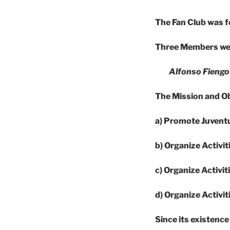
The Fan Club was 
Three Members were
Alfonso Fiengo
The Mission and Ob
a) Promote Juventus
b) Organize Activit
c) Organize Activi
d) Organize Activi
Since its existenc