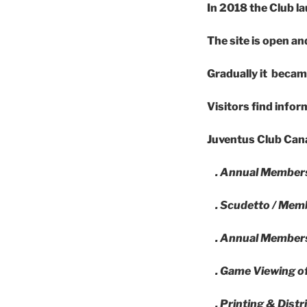
In
2018 the Club la
The site is open a
Gradually it became
Visitors find info
Juventus Club Canad
. Annual Members
. Scudetto / Mem
. Annual Members
. Game Viewing of
. Printing & Dis